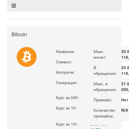
Bitcoin
Название:
Bitcoin
Макс.
20 
монет:
118
Символ:
BTC
В
20 
Алгоритм:
SHA-256
обращении:
118
Генерация:
POW
Макс. в
21 
обращении:
000
Курс за 24h:
26857.68
Премайн:
Нет
Курс за 1h:
27278.46
Количество
N/A
(
1.57
)
премайна:
Курс за 1m:
27277.98