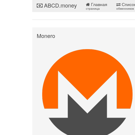
ABCD.money
Главная
Списо
страница
обменников
Monero