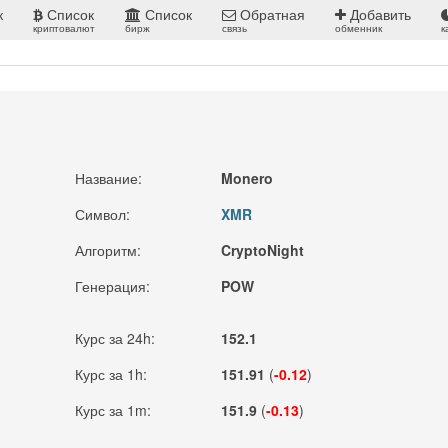
к
Список
Список
Обратная
Добавить
криптовалют
бирж
связь
обменник
к
Название:
Monero
Символ:
XMR
Алгоритм:
CryptoNight
Генерация:
POW
Курс за 24h:
152.1
Курс за 1h:
151.91
(
-0.12
)
Курс за 1m:
151.9
(
-0.13
)