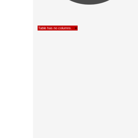
Table has no columns.
×