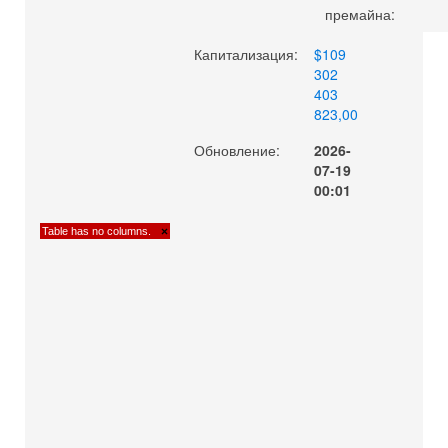
(
0.22
)
премайна:
Капитализация:
$109
302
403
823,00
Обновление:
2026-
07-19
00:01
Table has no columns.
×