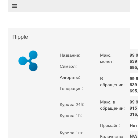
Ripple
Название:
Ripple
Макс.
99 
монет:
639
Символ:
XRP
695
Алгоритм:
RPCA
В
99 
обращении:
639
Генерация:
RPCA
695
Макс. в
99 
Курс за 24h:
0.4604
обращении:
915
316
Курс за 1h:
0.4612
(
0.17
)
Премайн:
Нет
Курс за 1m:
0.4614
Количество
N/A