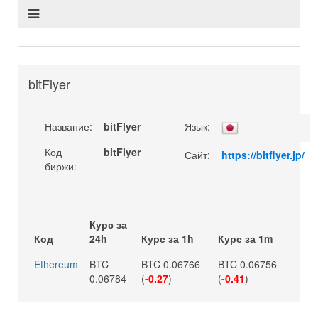
bitFlyer
Название:
bitFlyer
Язык:
Код
bitFlyer
Сайт:
https://bitflyer.jp/
биржи:
Курс за
Код
24h
Курс за 1h
Курс за 1m
Ethereum
BTC
BTC 0.06766
BTC 0.06756
0.06784
(
-0.27
)
(
-0.41
)