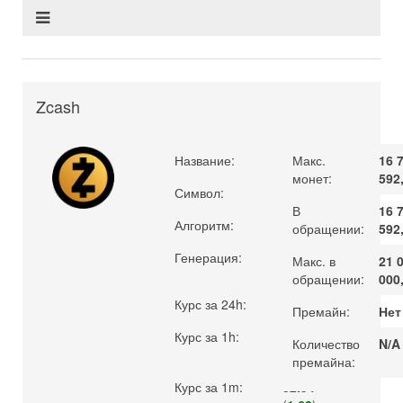
Zcash
Название:
Zcash
Макс.
16 
монет:
592
Символ:
ZEC
В
16 
Алгоритм:
Equihash
обращении:
592
Генерация:
POW
Макс. в
21 
обращении:
000
Курс за 24h:
32.02
Премайн:
Нет
Курс за 1h:
32.55
Количество
N/A
(
1.66
)
премайна:
Курс за 1m:
32.54