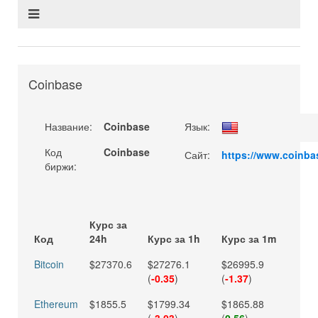
Coinbase
Название:
Coinbase
Язык:
Код
Coinbase
Сайт:
https://www.coinba
биржи:
Курс за
Код
24h
Курс за 1h
Курс за 1m
Bitcoin
$27370.6
$27276.1
$26995.9
(
-0.35
)
(
-1.37
)
Ethereum
$1855.5
$1799.34
$1865.88