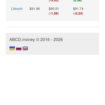
(
-3.03
)
(
0.56
)
Litecoin
$91.96
$90.51
$91.74
(
-1.58
)
(
-0.24
)
ABCD.money © 2016 - 2026