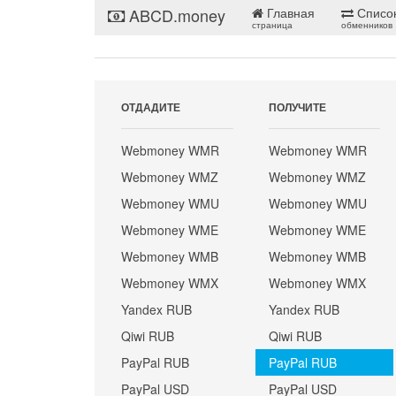
ABCD.money
Главная
Списо
страница
обменников
ОТДАДИТЕ
ПОЛУЧИТЕ
Webmoney WMR
Webmoney WMR
Webmoney WMZ
Webmoney WMZ
Webmoney WMU
Webmoney WMU
Webmoney WME
Webmoney WME
Webmoney WMB
Webmoney WMB
Webmoney WMX
Webmoney WMX
Yandex RUB
Yandex RUB
Qiwi RUB
Qiwi RUB
PayPal RUB
PayPal RUB
PayPal USD
PayPal USD