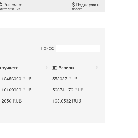
Рыночная
Поддержать
апитализация
проект
Поиск:
олучаете
Резерв
8.12456000 RUB
553037 RUB
2.10169000 RUB
566741.76 RUB
5.2056 RUB
163.0532 RUB