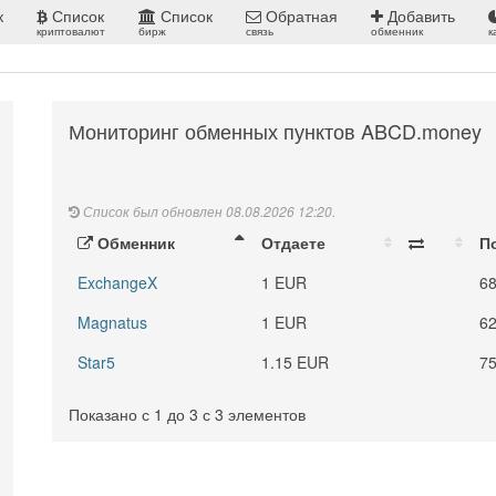
к
Список
Список
Обратная
Добавить
криптовалют
бирж
связь
обменник
к
Мониторинг обменных пунктов ABCD.money
Список был обновлен 08.08.2026 12:20.
Обменник
Отдаете
П
ExchangeX
1 EUR
6
Magnatus
1 EUR
6
Star5
1.15 EUR
7
Показано с 1 до 3 с 3 элементов