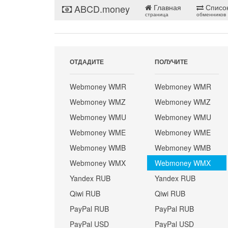
ABCD.money
Главная
Списо
страница
обменников
ОТДАДИТЕ
ПОЛУЧИТЕ
Webmoney WMR
Webmoney WMR
Webmoney WMZ
Webmoney WMZ
Webmoney WMU
Webmoney WMU
Webmoney WME
Webmoney WME
Webmoney WMB
Webmoney WMB
Webmoney WMX
Webmoney WMX
Yandex RUB
Yandex RUB
Qiwi RUB
Qiwi RUB
PayPal RUB
PayPal RUB
PayPal USD
PayPal USD