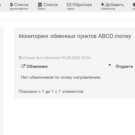
к
Список
Список
Обратная
Добавить
криптовалют
бирж
связь
обменник
к
Мониторинг обменных пунктов ABCD.money
Список был обновлен 06.08.2026 03:50.
Обменник
Отдаете
Нет обменников по этому направлению.
Показано с 1 до 1 с 1 элементов