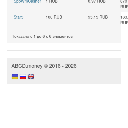
SpbWmCasher
1 RUB
0.97 RUB
870
RU
Star5
100 RUB
95.15 RUB
163
RU
Показано с 1 до 6 с 6 элементов
ABCD.money © 2016 - 2026