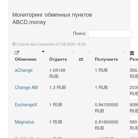
Мониторинг обменных пунктов
ABCD.money
Поиск:
Список был обновлен 07.08.2026 19:30.
Обменник
Отдаете
Получаете
Рез
aChange
1.05149
1 RUB
300
RUB
RU
Change AM
1.3 RUB
1 RUB
203
RU
ExchangeX
1 RUB
0.84100000
909
RUB
RU
Magnatus
1 RUB
0.91600000
580
RUB
RU