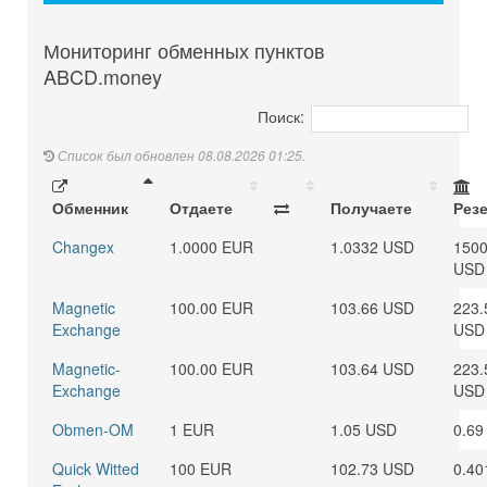
Мониторинг обменных пунктов
ABCD.money
Поиск:
Список был обновлен 08.08.2026 01:25.
Обменник
Отдаете
Получаете
Рез
Changex
1.0000 EUR
1.0332 USD
1500
USD
Magnetic
100.00 EUR
103.66 USD
223.
Exchange
USD
Magnetic-
100.00 EUR
103.64 USD
223.
Exchange
USD
Obmen-OM
1 EUR
1.05 USD
0.69
Quick Witted
100 EUR
102.73 USD
0.40