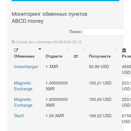
Мониторинг обменных пунктов
ABCD.money
Поиск:
Список был обновлен 06.08.2026 23:10.
Обменник
Отдаете
Получаете
Рез
Imexchanger
1 XMR
55.99 USD
450
USD
Magnetic
1.00000000
193.21 USD
223.
Exchange
XMR
USD
Magnetic-
1.00000000
193.69 USD
223.
Exchange
XMR
USD
Star5
1.09 XMR
189.22 USD
6756
USD