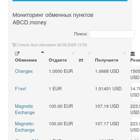
Мониторинг обменных пунктов
ABCD.money
Поиск:
Список был обновлен 08.08.2026 13:50.
Обменник
Отдаете
Получаете
Рез
Changex
1.0000 EUR
1.0668 USD
1500
USD
F1ex!
1 EUR
1.01451 USD
14.7
USD
Magnetic
100.00 EUR
107.19 USD
223.
Exchange
USD
Magnetic-
100.00 EUR
107.17 USD
223.
Exchange
USD