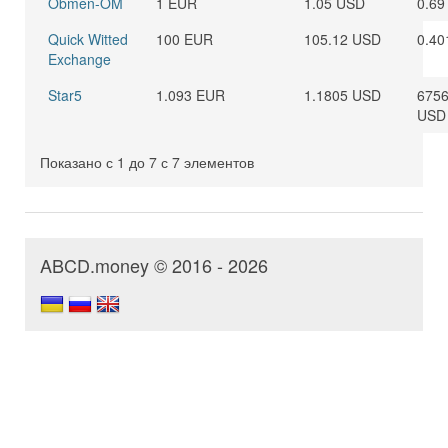
Obmen-OM
1 EUR
1.05 USD
0.69
Quick Witted
100 EUR
105.12 USD
0.40
Exchange
Star5
1.093 EUR
1.1805 USD
6756
USD
Показано с 1 до 7 с 7 элементов
ABCD.money © 2016 - 2026