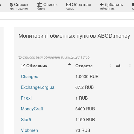
к
Список
Список
Обратная
Добавить
криптовалют
бирж
связь
обменник
к
Мониторинг обменных пунктов ABCD.money
Список был обновлен 07.08.2026 13:55.
Обменник
Отдаете
Changex
1.0000 RUB
Exchanger.org.ua
67.2 RUB
F1ex!
1 RUB
MoneyCraft
6400 RUB
Star5
1150 RUB
V-obmen
73 RUB