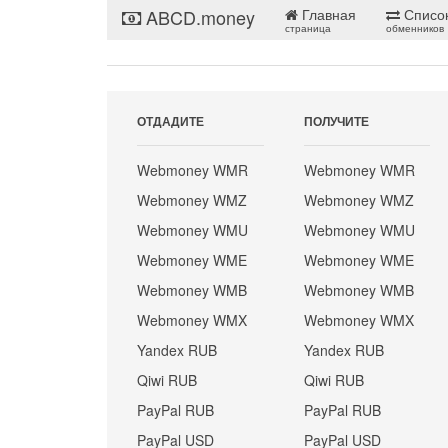
ABCD.money
Главная
Списо
страница
обменников
ОТДАДИТЕ
ПОЛУЧИТЕ
Webmoney WMR
Webmoney WMR
Webmoney WMZ
Webmoney WMZ
Webmoney WMU
Webmoney WMU
Webmoney WME
Webmoney WME
Webmoney WMB
Webmoney WMB
Webmoney WMX
Webmoney WMX
Yandex RUB
Yandex RUB
Qiwi RUB
Qiwi RUB
PayPal RUB
PayPal RUB
PayPal USD
PayPal USD