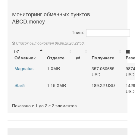
Мониторинг обменных пунктов
ABCD.money
Поиск:
Список был обновлен 06.08.2026 22:50.
Обменник
Отдаете
Получаете
Рез
Magnatus
1 XMR
357.060685
987
USD
USD
Star5
1.15 XMR
189.22 USD
1429
USD
Показано с 1 до 2 с 2 элементов