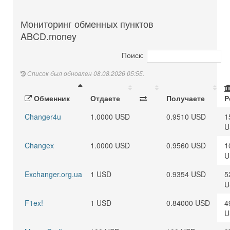
Мониторинг обменных пунктов
ABCD.money
Поиск:
Список был обновлен 08.08.2026 05:55.
Обменник
Отдаете
Получаете
Р
Changer4u
1.0000 USD
0.9510 USD
1
U
Changex
1.0000 USD
0.9560 USD
1
U
Exchanger.org.ua
1 USD
0.9354 USD
5
U
F1ex!
1 USD
0.84000 USD
4
U