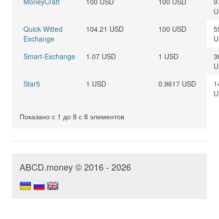
MoneyCraft
100 USD
100 USD
9
U
Quick Witted
104.21 USD
100 USD
5
Exchange
U
Smart-Exchange
1.07 USD
1 USD
3
U
Star5
1 USD
0.9617 USD
1
U
Показано с 1 до 8 с 8 элементов
ABCD.money © 2016 - 2026