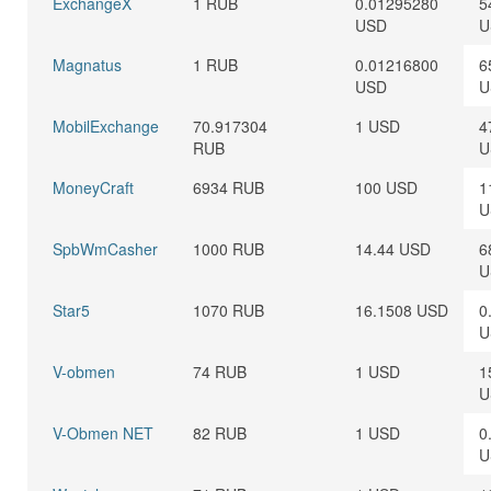
ExchangeX
1 RUB
0.01295280
5
USD
U
Magnatus
1 RUB
0.01216800
6
USD
U
MobilExchange
70.917304
1 USD
4
RUB
U
MoneyCraft
6934 RUB
100 USD
1
U
SpbWmCasher
1000 RUB
14.44 USD
6
U
Star5
1070 RUB
16.1508 USD
0
U
V-obmen
74 RUB
1 USD
1
U
V-Obmen NET
82 RUB
1 USD
0
U