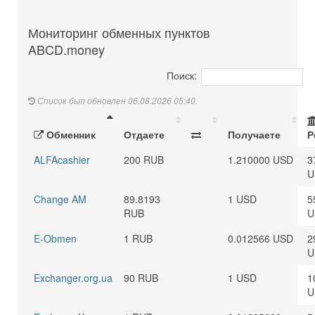
Мониторинг обменных пунктов
ABCD.money
Поиск:
Список был обновлен 06.08.2026 05:40.
Обменник
Отдаете
Получаете
Р
ALFAcashier
200 RUB
1.210000 USD
3
U
Change AM
89.8193
1 USD
5
RUB
U
E-Obmen
1 RUB
0.012566 USD
2
U
Exchanger.org.ua
90 RUB
1 USD
1
U