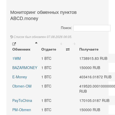
Мониторинг обменных пунктов
ABCD.money
Поиск:
Список был обновлен 07.08.2026 06:05.
Обменник
Отдаете
Получаете
1WM
1 BTC
1738915.83 RUB
BAZARMONEY
1 BTC
150000 RUB
E-Money
1 BTC
403416.01872 RUB
Obmen-OM
1 BTC
419520.0001000000
RUB
PayToChina
1 BTC
170105.0187 RUB
PM-Obmen
1 BTC
150000 RUB