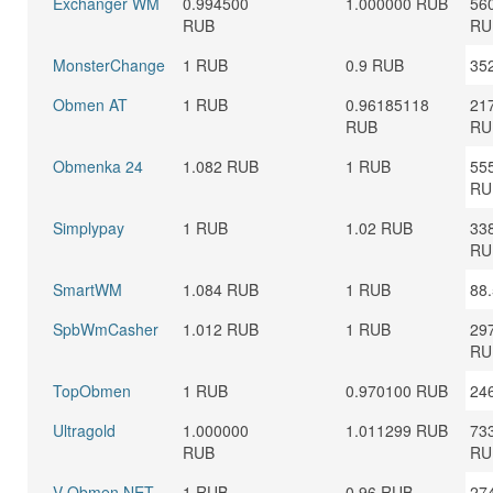
Exchanger WM
0.994500
1.000000 RUB
56
RUB
RU
MonsterChange
1 RUB
0.9 RUB
35
Obmen AT
1 RUB
0.96185118
21
RUB
RU
Obmenka 24
1.082 RUB
1 RUB
55
RU
Simplypay
1 RUB
1.02 RUB
33
RU
SmartWM
1.084 RUB
1 RUB
88
SpbWmCasher
1.012 RUB
1 RUB
29
RU
TopObmen
1 RUB
0.970100 RUB
24
Ultragold
1.000000
1.011299 RUB
73
RUB
RU
V-Obmen NET
1 RUB
0.96 RUB
27