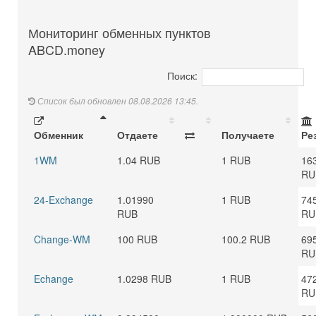
Мониторинг обменных пунктов
ABCD.money
Поиск:
Список был обновлен 08.08.2026 13:45.
Обменник
Отдаете
Получаете
Ре
1WM
1.04 RUB
1 RUB
16
RU
24-Exchange
1.01990
1 RUB
74
RUB
RU
Change-WM
100 RUB
100.2 RUB
69
RU
Echange
1.0298 RUB
1 RUB
47
RU