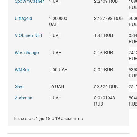
SpbWmCasher
1 UAH
2.2409 RUB
108
RU
Ultragold
1.000000
2.127799 RUB
200
UAH
RU
V-Obmen NET
1 UAH
1.48 RUB
0.6
RU
Westchange
1 UAH
2.16 RUB
741
RU
WMBox
1.00 UAH
2.02 RUB
539
RU
Xbot
10 UAH
22.522 RUB
231
Z-obmen
1 UAH
2.0101048
864
RUB
RU
Показано с 1 до 19 с 19 элементов