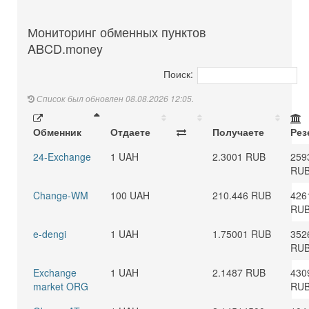
Мониторинг обменных пунктов
ABCD.money
Поиск:
Список был обновлен 08.08.2026 12:05.
Обменник
Отдаете
Получаете
Рез
24-Exchange
1 UAH
2.3001 RUB
259
RU
Change-WM
100 UAH
210.446 RUB
426
RU
e-dengi
1 UAH
1.75001 RUB
352
RU
Exchange
1 UAH
2.1487 RUB
430
market ORG
RU