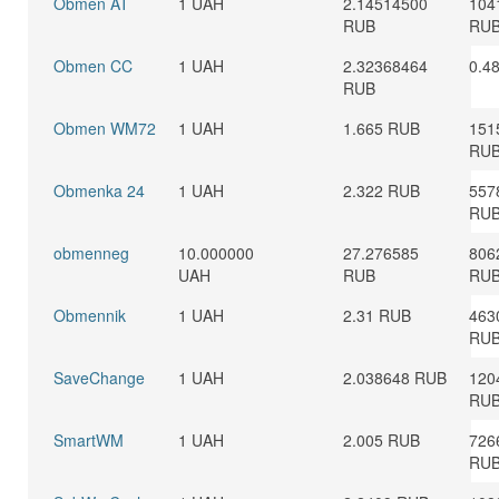
Obmen AT
1 UAH
2.14514500
104
RUB
RU
Obmen CC
1 UAH
2.32368464
0.4
RUB
Obmen WM72
1 UAH
1.665 RUB
151
RU
Obmenka 24
1 UAH
2.322 RUB
557
RU
obmenneg
10.000000
27.276585
806
UAH
RUB
RU
Obmennik
1 UAH
2.31 RUB
463
RU
SaveChange
1 UAH
2.038648 RUB
120
RU
SmartWM
1 UAH
2.005 RUB
726
RU