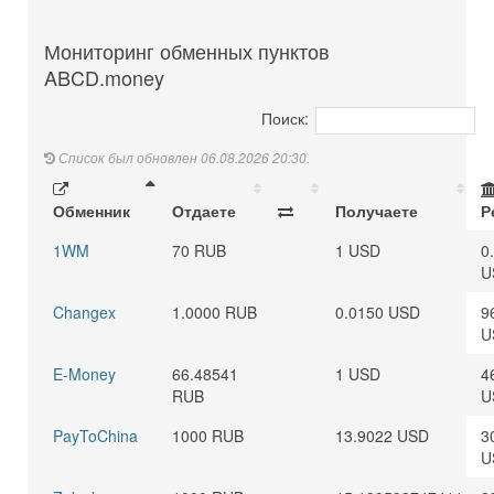
Мониторинг обменных пунктов
ABCD.money
Поиск:
Список был обновлен 06.08.2026 20:30.
Обменник
Отдаете
Получаете
Р
1WM
70 RUB
1 USD
0
U
Changex
1.0000 RUB
0.0150 USD
9
U
E-Money
66.48541
1 USD
4
RUB
U
PayToChina
1000 RUB
13.9022 USD
3
U