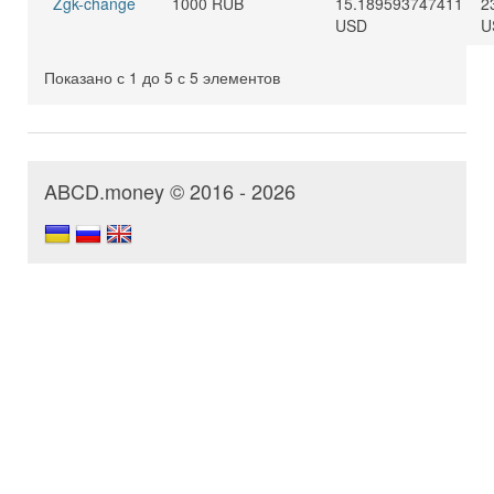
Zgk-change
1000 RUB
15.189593747411
2
USD
U
Показано с 1 до 5 с 5 элементов
ABCD.money © 2016 - 2026