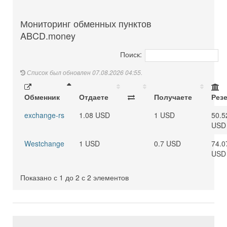
Мониторинг обменных пунктов
ABCD.money
Поиск:
Список был обновлен 07.08.2026 04:55.
Обменник
Отдаете
Получаете
Рез
exchange-rs
1.08 USD
1 USD
50.5
USD
Westchange
1 USD
0.7 USD
74.0
USD
Показано с 1 до 2 с 2 элементов