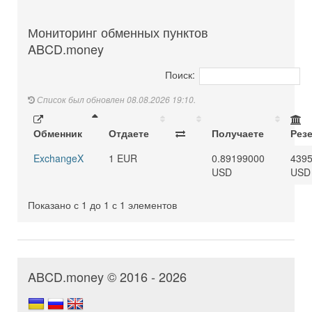
Мониторинг обменных пунктов
ABCD.money
Поиск:
Список был обновлен 08.08.2026 19:10.
Обменник
Отдаете
Получаете
Рез
ExchangeX
1 EUR
0.89199000
439
USD
USD
Показано с 1 до 1 с 1 элементов
ABCD.money © 2016 - 2026