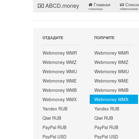
ABCD.money
Главная
Списо
страница
обменников
ОТДАДИТЕ
ПОЛУЧИТЕ
Webmoney WMR
Webmoney WMR
Webmoney WMZ
Webmoney WMZ
Webmoney WMU
Webmoney WMU
Webmoney WME
Webmoney WME
Webmoney WMB
Webmoney WMB
Webmoney WMX
Webmoney WMX
Yandex RUB
Yandex RUB
Qiwi RUB
Qiwi RUB
PayPal RUB
PayPal RUB
PayPal USD
PayPal USD