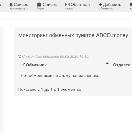
к
Список
Список
Обратная
Добавить
криптовалют
бирж
связь
обменник
к
Мониторинг обменных пунктов ABCD.money
Список был обновлен 06.08.2026 16:40.
Обменник
Отдаете
Нет обменников по этому направлению.
Показано с 1 до 1 с 1 элементов