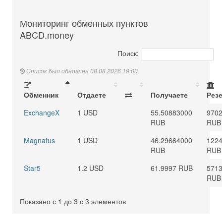
Мониторинг обменных пунктов
ABCD.money
Поиск:
Список был обновлен 08.08.2026 19:00.
Обменник
Отдаете
Получаете
Рез
ExchangeX
1 USD
55.50883000
970
RUB
RUB
Magnatus
1 USD
46.29664000
1224
RUB
RUB
Star5
1.2 USD
61.9997 RUB
5713
RUB
Показано с 1 до 3 с 3 элементов