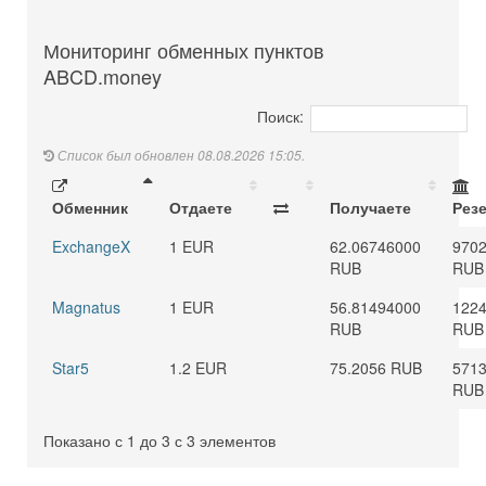
Мониторинг обменных пунктов
ABCD.money
Поиск:
Список был обновлен 08.08.2026 15:05.
Обменник
Отдаете
Получаете
Рез
ExchangeX
1 EUR
62.06746000
970
RUB
RUB
Magnatus
1 EUR
56.81494000
1224
RUB
RUB
Star5
1.2 EUR
75.2056 RUB
5713
RUB
Показано с 1 до 3 с 3 элементов