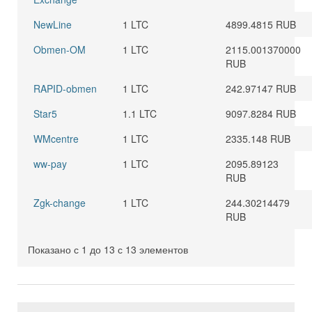
NewLine
1 LTC
4899.4815 RUB
Obmen-OM
1 LTC
2115.001370000
RUB
RAPID-obmen
1 LTC
242.97147 RUB
Star5
1.1 LTC
9097.8284 RUB
WMcentre
1 LTC
2335.148 RUB
ww-pay
1 LTC
2095.89123
RUB
Zgk-change
1 LTC
244.30214479
RUB
Показано с 1 до 13 с 13 элементов