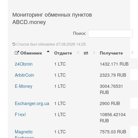
Мониторинг обменных пунктов
ABCD.money
Поиск:
Список был обновлен 07.08.2026 14:25.
Обменник
Отдаете
Получаете
24Obmin
1 LTC
1432.171 RUB
ArbitrCoin
1 LTC
2323.79 RUB
E-Money
1 LTC
3004.76531
RUB
Exchanger.org.ua
1 LTC
2900 RUB
F1ex!
1 LTC
10856.42104
RUB
Magnetic
1 LTC
7575.03 RUB
Exchange