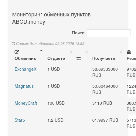
Мониторинг обменных пунктов
ABCD.money
Поиск:
Список был обновлен 09.08.2026 13:55.
Обменник
Отдаете
Получаете
Рез
ExchangeX
1 USD
58.69533000
970
RUB
RUB
Magnatus
1 USD
50.60464000
1224
RUB
RUB
MoneyCraft
100 USD
5110 RUB
388.
RUB
Star5
1.2 USD
61.9997 RUB
5713
RUB