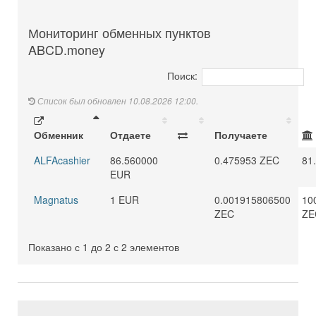
Мониторинг обменных пунктов
ABCD.money
Поиск:
Список был обновлен 10.08.2026 12:00.
Обменник
Отдаете
Получаете
ALFAcashier
86.560000
0.475953 ZEC
81
EUR
Magnatus
1 EUR
0.001915806500
10
ZEC
ZE
Показано с 1 до 2 с 2 элементов