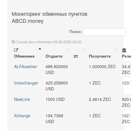
Мониторинг обменных пунктов
ABCD.money
Поиск:
Список был обновлен 08.08.2026 06:50.
Обменник
Отдаете
Получаете
Рез
ALFAcashier
488.820000
1.000000 ZEC
34.4
USD
ZEC
Imexchanger
425.258905
1 ZEC
123.
USD
NewLine
1000 USD
2.4814 ZEC
820.
ZEC
Xchange
194.7368
1 ZEC
102.
USD
ZEC