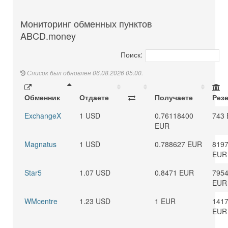
Мониторинг обменных пунктов
ABCD.money
Поиск:
Список был обновлен 06.08.2026 05:00.
Обменник
Отдаете
Получаете
Рез
ExchangeX
1 USD
0.76118400
743
EUR
Magnatus
1 USD
0.788627 EUR
8197
EUR
Star5
1.07 USD
0.8471 EUR
7954
EUR
WMcentre
1.23 USD
1 EUR
1417
EUR