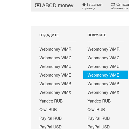
ABCD.money
Главная
Списо
страница
обменников
ОТДАДИТЕ
ПОЛУЧИТЕ
Webmoney WMR
Webmoney WMR
Webmoney WMZ
Webmoney WMZ
Webmoney WMU
Webmoney WMU
Webmoney WME
Webmoney WME
Webmoney WMB
Webmoney WMB
Webmoney WMX
Webmoney WMX
Yandex RUB
Yandex RUB
Qiwi RUB
Qiwi RUB
PayPal RUB
PayPal RUB
PayPal USD
PayPal USD