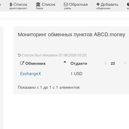
к
Список
Список
Обратная
Добавить
криптовалют
бирж
связь
обменник
к
Мониторинг обменных пунктов ABCD.money
Список был обновлен 07.08.2026 05:25.
Обменник
Отдаете
ExchangeX
1 USD
Показано с 1 до 1 с 1 элементов