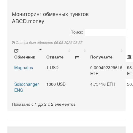
Мониторинг обменных пунктов
ABCD.money
Поиск:
Список был обновлен 06.08.2026 03:55.
Обменник
Отдаете
Получаете
Magnatus
1 USD
0.000492329616
98
ETH
ET
Solidchanger
1000 USD
4.75416 ETH
50
ENG
Показано с 1 до 2 с 2 элементов