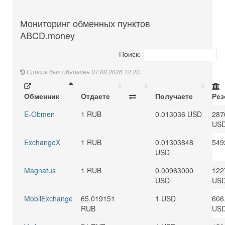
Мониторинг обменных пунктов
ABCD.money
Поиск:
Список был обновлен 07.08.2026 12:20.
Обменник
Отдаете
Получаете
Рез
E-Obmen
1 RUB
0.013036 USD
287
US
ExchangeX
1 RUB
0.01303848
549
USD
Magnatus
1 RUB
0.00963000
122
USD
US
MobilExchange
65.019151
1 USD
606
RUB
US