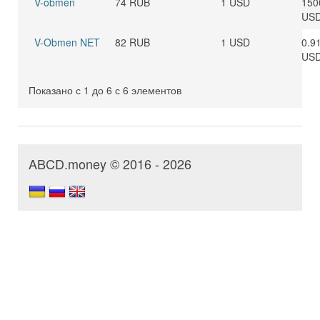
V-obmen
74 RUB
1 USD
150
US
V-Obmen NET
82 RUB
1 USD
0.9
US
Показано с 1 до 6 с 6 элементов
ABCD.money © 2016 - 2026