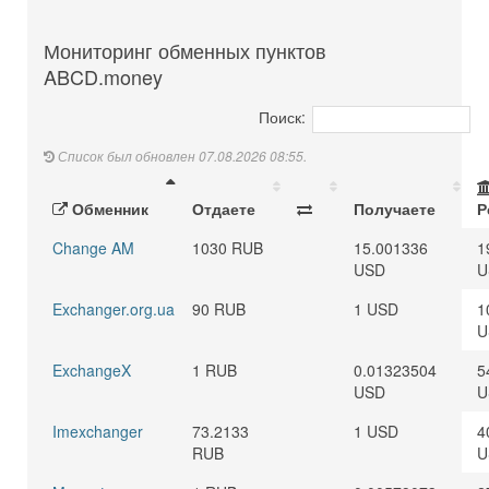
Мониторинг обменных пунктов
ABCD.money
Поиск:
Список был обновлен 07.08.2026 08:55.
Обменник
Отдаете
Получаете
Р
Change AM
1030 RUB
15.001336
1
USD
U
Exchanger.org.ua
90 RUB
1 USD
1
U
ExchangeX
1 RUB
0.01323504
5
USD
U
Imexchanger
73.2133
1 USD
4
RUB
U