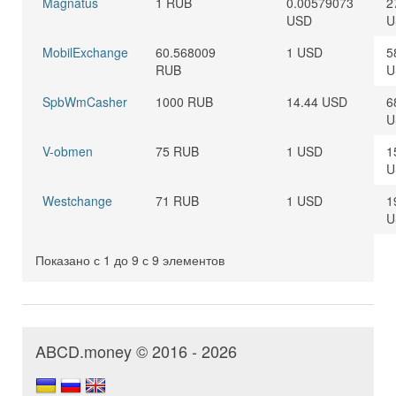
Magnatus
1 RUB
0.00579073
2
USD
U
MobilExchange
60.568009
1 USD
5
RUB
U
SpbWmCasher
1000 RUB
14.44 USD
6
U
V-obmen
75 RUB
1 USD
1
U
Westchange
71 RUB
1 USD
1
U
Показано с 1 до 9 с 9 элементов
ABCD.money © 2016 - 2026