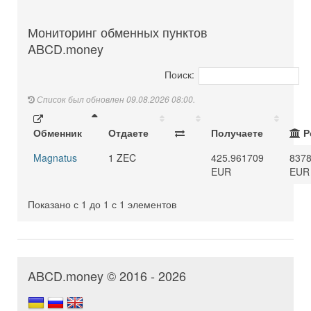
Мониторинг обменных пунктов
ABCD.money
Поиск:
Список был обновлен 09.08.2026 08:00.
Обменник
Отдаете
Получаете
Р
Magnatus
1 ZEC
425.961709
8378
EUR
EUR
Показано с 1 до 1 с 1 элементов
ABCD.money © 2016 - 2026