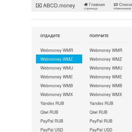
ABCD.money
Главная
Списо
страница
обменников
ОТДАДИТЕ
ПОЛУЧИТЕ
Webmoney WMR
Webmoney WMR
Webmoney WMZ
Webmoney WMZ
Webmoney WMU
Webmoney WMU
Webmoney WME
Webmoney WME
Webmoney WMB
Webmoney WMB
Webmoney WMX
Webmoney WMX
Yandex RUB
Yandex RUB
Qiwi RUB
Qiwi RUB
PayPal RUB
PayPal RUB
PayPal USD
PayPal USD