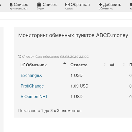
к
Список
Список
Обратная
Добавить
криптовалют
бирж
связь
обменник
к
Мониторинг обменных пунктов ABCD.money
Список был обновлен 08.08.2026 22:00.
Обменник
Отдаете
П
ExchangeX
1 USD
0
ProfiChange
1.09 USD
0
V-Obmen NET
1 USD
0
Показано с 1 до 3 с 3 элементов