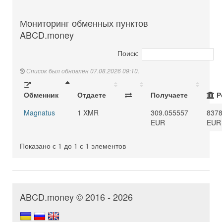
Мониторинг обменных пунктов
ABCD.money
Поиск:
Список был обновлен 07.08.2026 09:10.
Обменник
Отдаете
Получаете
Р
Magnatus
1 XMR
309.055557
8378
EUR
EUR
Показано с 1 до 1 с 1 элементов
ABCD.money © 2016 - 2026