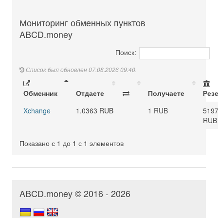
Мониторинг обменных пунктов
ABCD.money
Поиск:
Список был обновлен 07.08.2026 09:40.
Обменник
Отдаете
Получаете
Рез
Xchange
1.0363 RUB
1 RUB
519
RUB
Показано с 1 до 1 с 1 элементов
ABCD.money © 2016 - 2026