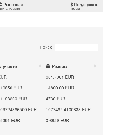
Рыночная
Поддержать
апитализация
проект
Поиск:
лучаете
Резерв
EUR
601.7961 EUR
010850 EUR
14800.00 EUR
01198260 EUR
4730 EUR
009724366500 EUR
1077462.4100633 EUR
.5391 EUR
0.6829 EUR