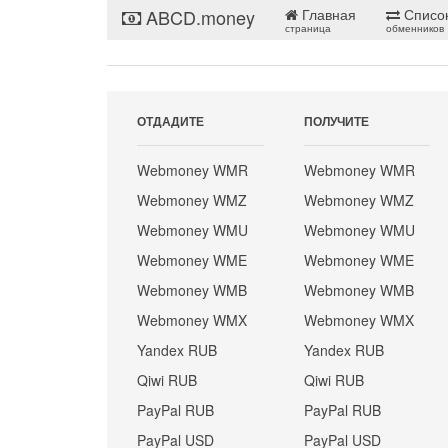
ABCD.money
Главная
Списо
страница
обменников
ОТДАДИТЕ
ПОЛУЧИТЕ
Webmoney WMR
Webmoney WMR
Webmoney WMZ
Webmoney WMZ
Webmoney WMU
Webmoney WMU
Webmoney WME
Webmoney WME
Webmoney WMB
Webmoney WMB
Webmoney WMX
Webmoney WMX
Yandex RUB
Yandex RUB
Qiwi RUB
Qiwi RUB
PayPal RUB
PayPal RUB
PayPal USD
PayPal USD