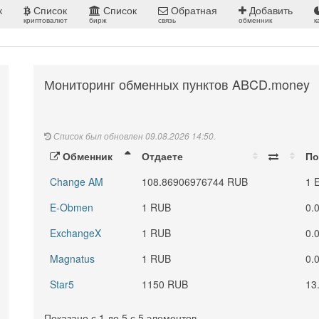
к
Список
Список
Обратная
Добавить
криптовалют
бирж
связь
обменник
к
Мониторинг обменных пунктов ABCD.money
Список был обновлен 09.08.2026 14:50.
Обменник
Отдаете
По
Change AM
108.86906976744 RUB
1 
E-Obmen
1 RUB
0.
ExchangeX
1 RUB
0.
Magnatus
1 RUB
0.
Star5
1150 RUB
13
Показано с 1 до 5 с 5 элементов