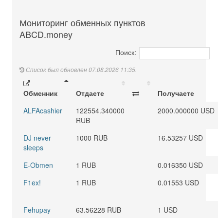
Мониторинг обменных пунктов
ABCD.money
Поиск:
Список был обновлен 07.08.2026 11:35.
Обменник
Отдаете
Получаете
ALFAcashier
122554.340000
2000.000000 USD
RUB
DJ never
1000 RUB
16.53257 USD
sleeps
E-Obmen
1 RUB
0.016350 USD
F1ex!
1 RUB
0.01553 USD
Fehupay
63.56228 RUB
1 USD