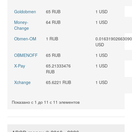
Goldobmen
65 RUB
1 USD
Money-
64 RUB
1 USD
Change
Obmen-OM
1 RUB
0.0163190266309
USD
OBMENOFF
65 RUB
1 USD
X-Pay
65.21333476
1 USD
RUB
Xchange
65.6221 RUB
1 USD
Показано с 1 до 11 с 11 элементов