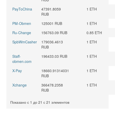
PayToChina
47391.8059
1 ETH
RUB
PM-Obmen
125001 RUB
1 ETH
Ru-Change
156763.09 RUB
0.85 ETH
SpbWmCasher
179036.4613
1 ETH
RUB
Staff-
196433.03 RUB
1 ETH
obmen.com
X-Pay
18660.91314031
1 ETH
RUB
Xchange
366478.2358
1 ETH
RUB
Показано с 1 до 21 с 21 элементов