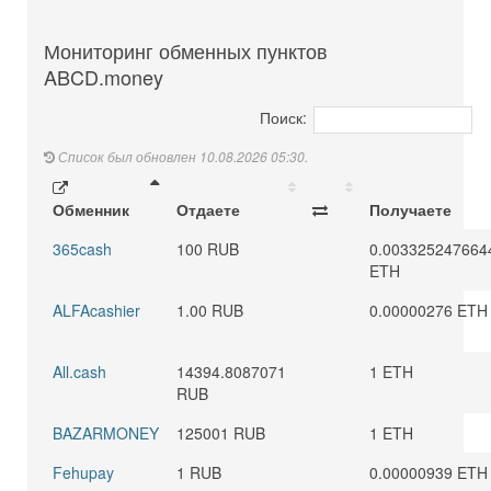
Мониторинг обменных пунктов
ABCD.money
Поиск:
Список был обновлен 10.08.2026 05:30.
Обменник
Отдаете
Получаете
365cash
100 RUB
0.003325247664
ETH
ALFAcashier
1.00 RUB
0.00000276 ETH
All.cash
14394.8087071
1 ETH
RUB
BAZARMONEY
125001 RUB
1 ETH
Fehupay
1 RUB
0.00000939 ETH