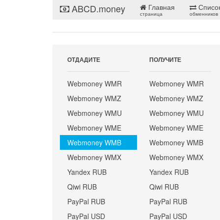
ABCD.money
Главная
Списо
страница
обменников
ОТДАДИТЕ
ПОЛУЧИТЕ
Webmoney WMR
Webmoney WMR
Webmoney WMZ
Webmoney WMZ
Webmoney WMU
Webmoney WMU
Webmoney WME
Webmoney WME
Webmoney WMB
Webmoney WMB
Webmoney WMX
Webmoney WMX
Yandex RUB
Yandex RUB
Qiwi RUB
Qiwi RUB
PayPal RUB
PayPal RUB
PayPal USD
PayPal USD