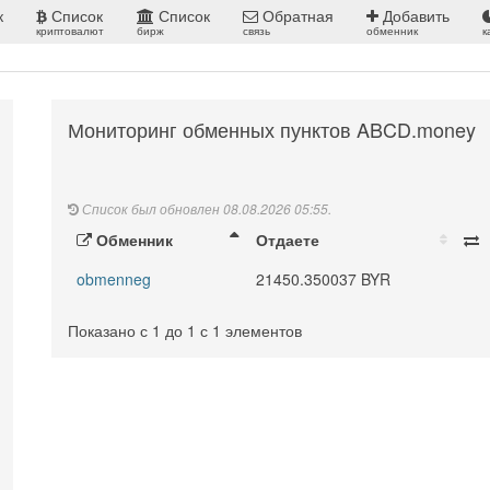
к
Список
Список
Обратная
Добавить
криптовалют
бирж
связь
обменник
к
Мониторинг обменных пунктов ABCD.money
Список был обновлен 08.08.2026 05:55.
Обменник
Отдаете
obmenneg
21450.350037 BYR
Показано с 1 до 1 с 1 элементов