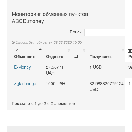
Мониторинг обменных пунктов
ABCD.money
Поиск:
Список был обновлен 09.08.2026 15:05.
Обменник
Отдаете
Получаете
Р
E-Money
27.56771
1 USD
9
UAH
Zgk-change
1000 UAH
32.988620779124
1
USD
Показано с 1 до 2 с 2 элементов