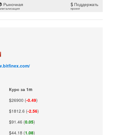
Рыночная
Поддержать
апитализация
проект
w.bitfinex.com/
Курс за 1m
$26900 (
-0.49
)
$1812.6 (
-2.56
)
$91.46 (
0.05
)
$44.18 (
1.08
)