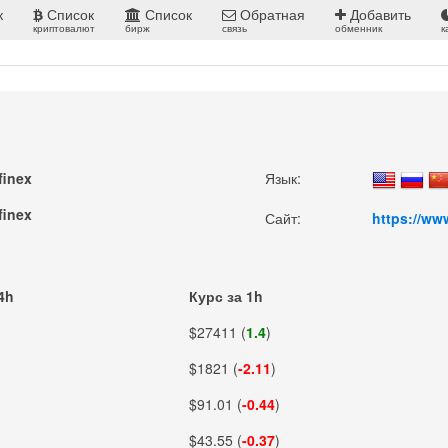
к
Список
Список
Обратная
Добавить
криптовалют
бирж
связь
обменник
к
finex
Язык:
finex
Сайт:
https://ww
4h
Курс за 1h
$27411 (
1.4
)
$1821 (
-2.11
)
$91.01 (
-0.44
)
$43.55 (
-0.37
)