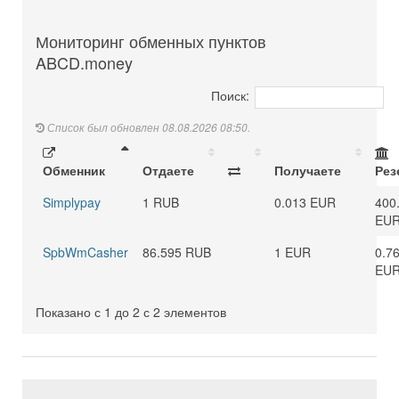
Мониторинг обменных пунктов
ABCD.money
Поиск:
Список был обновлен 08.08.2026 08:50.
Обменник
Отдаете
Получаете
Рез
Simplypay
1 RUB
0.013 EUR
400
EU
SpbWmCasher
86.595 RUB
1 EUR
0.7
EU
Показано с 1 до 2 с 2 элементов