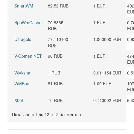
SmartWM
82.52 RUB
1 EUR
492
EU
SpbWmCasher
70.8365
1 EUR
0.7
RUB
EU
Ultragold
77.110100
1.000000 EUR
0.9
RUB
V-Obmen NET
90 RUB
1 EUR
474
EU
WM-sha
1 RUB
0.011154 EUR
0.5
WMBox
81 RUB
1.00 EUR
107
EU
Xbot
10 RUB
0.140002 EUR
6.4
Показано с 1 до 12 с 12 элементов