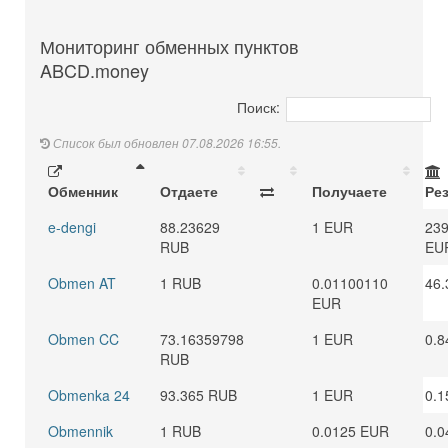
Мониторинг обменных пунктов
ABCD.money
Поиск:
Список был обновлен 07.08.2026 16:55.
Обменник
Отдаете
Получаете
Ре
e-dengi
88.23629
1 EUR
239
RUB
EU
Obmen AT
1 RUB
0.01100110
46.
EUR
Obmen CC
73.16359798
1 EUR
0.8
RUB
Obmenka 24
93.365 RUB
1 EUR
0.1
Obmennik
1 RUB
0.0125 EUR
0.0