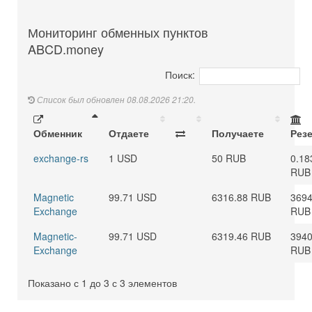
Мониторинг обменных пунктов
ABCD.money
Поиск:
Список был обновлен 08.08.2026 21:20.
Обменник
Отдаете
Получаете
Рез
exchange-rs
1 USD
50 RUB
0.18
RUB
Magnetic
99.71 USD
6316.88 RUB
3694
Exchange
RUB
Magnetic-
99.71 USD
6319.46 RUB
3940
Exchange
RUB
Показано с 1 до 3 с 3 элементов