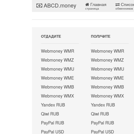
ABCD.money
Главная
Списо
страница
обменников
ОТДАДИТЕ
ПОЛУЧИТЕ
Webmoney WMR
Webmoney WMR
Webmoney WMZ
Webmoney WMZ
Webmoney WMU
Webmoney WMU
Webmoney WME
Webmoney WME
Webmoney WMB
Webmoney WMB
Webmoney WMX
Webmoney WMX
Yandex RUB
Yandex RUB
Qiwi RUB
Qiwi RUB
PayPal RUB
PayPal RUB
PayPal USD
PayPal USD