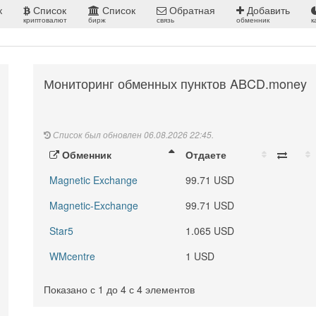
к
Список
Список
Обратная
Добавить
криптовалют
бирж
связь
обменник
к
Мониторинг обменных пунктов ABCD.money
Список был обновлен 06.08.2026 22:45.
Обменник
Отдаете
Magnetic Exchange
99.71 USD
Magnetic-Exchange
99.71 USD
Star5
1.065 USD
WMcentre
1 USD
Показано с 1 до 4 с 4 элементов