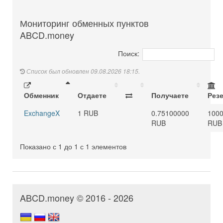
Мониторинг обменных пунктов
ABCD.money
Поиск:
Список был обновлен 09.08.2026 18:15.
Обменник
Отдаете
Получаете
Рез
ExchangeX
1 RUB
0.75100000
100
RUB
RUB
Показано с 1 до 1 с 1 элементов
ABCD.money © 2016 - 2026