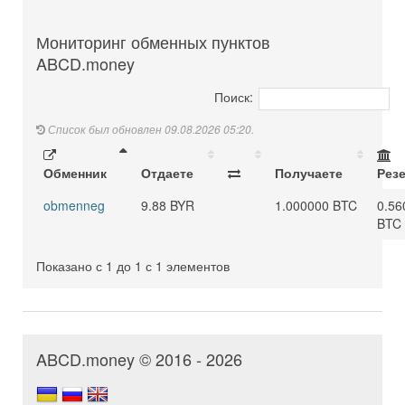
Мониторинг обменных пунктов
ABCD.money
Поиск:
Список был обновлен 09.08.2026 05:20.
Обменник
Отдаете
Получаете
Рез
obmenneg
9.88 BYR
1.000000 BTC
0.56
BTC
Показано с 1 до 1 с 1 элементов
ABCD.money © 2016 - 2026